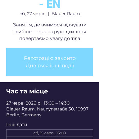
- EN
сб, 27 черв.
  |  
Blauer Raum
Заняття, де вчимося відчувати
глибше — через рух і дихання
повертаємо увагу до тіла
Реєстрацію закрито
Дивіться інші події
Час та місце
27 черв. 2026 р., 13:00 – 14:30
Blauer Raum, Naunynstraße 30, 10997
Berlin, Germany
Інші дати
сб, 15 серп., 13:00