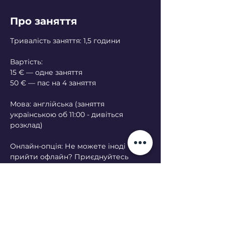
Про заняття
Тривалість заняття: 1,5 години
Вартість:
15 € — одне заняття
50 € — пас на 4 заняття
Мова: англійська (заняття 
українською об 11:00 - дивіться 
розклад)
Онлайн-опція: Не можете іноді 
прийти офлайн? Приєднуйтесь 
онлайн — будь ласка, попередьте за 
кілька днів.
Що відбувається на занятті:
Кожне заняття має схожу структуру: 