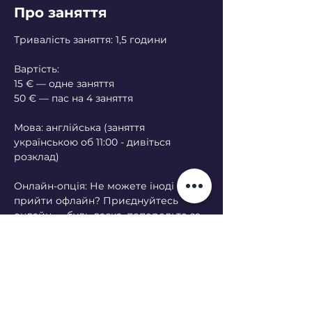
Про заняття
Тривалість заняття: 1,5 години
Вартість:
15 € — одне заняття
50 € — пас на 4 заняття
Мова: англійська (заняття 
українською об 11:00 - дивіться 
розклад)
Онлайн-опція: Не можете іноді 
прийти офлайн? Приєднуйтесь 
онлайн — будь ласка, попередьте за 
кілька днів.
Що відбувається на занятті:
Кожне заняття має схожу структуру: 
розминка, базові асани, дихальна 