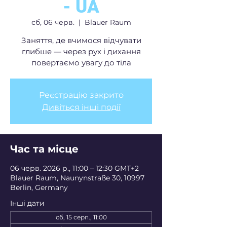
- UA
сб, 06 черв.
  |  
Blauer Raum
Заняття, де вчимося відчувати
глибше — через рух і дихання
повертаємо увагу до тіла
Реєстрацію закрито
Дивіться інші події
Час та місце
06 черв. 2026 р., 11:00 – 12:30 GMT+2
Blauer Raum, Naunynstraße 30, 10997
Berlin, Germany
Інші дати
сб, 15 серп., 11:00