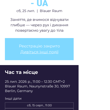
- UA
сб, 25 лип.
  |  
Blauer Raum
Заняття, де вчимося відчувати
глибше — через рух і дихання
повертаємо увагу до тіла
Реєстрацію закрито
Дивіться інші події
Час та місце
25 лип. 2026 р., 11:00 – 12:30 GMT+2
Blauer Raum, Naunynstraße 30, 10997
Berlin, Germany
Інші дати
сб, 15 серп., 11:00