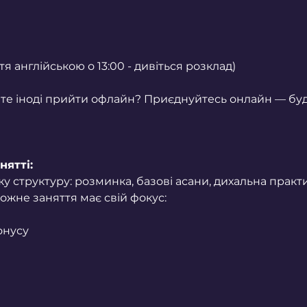
я
тя англійською о 13:00 - дивіться розклад)
те іноді прийти офлайн? Приєднуйтесь онлайн — будь
нятті:
у структуру: розминка, базові асани, дихальна практ
ожне заняття має свій фокус:
онусу