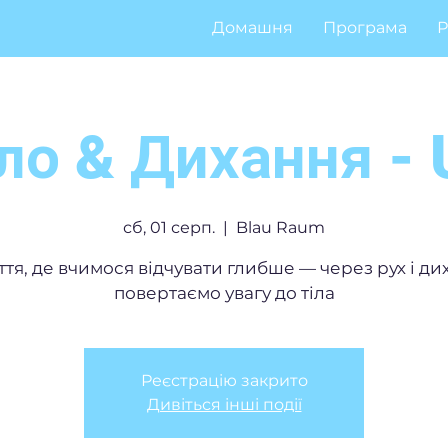
Домашня
Програма
Р
ло & Дихання -
сб, 01 серп.
  |  
Blau Raum
ття, де вчимося відчувати глибше — через рух і ди
повертаємо увагу до тіла
Реєстрацію закрито
Дивіться інші події