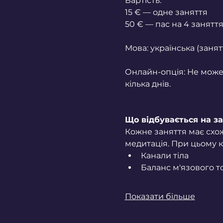
Вартість:
15 € — одне заняття
50 € — пас на 4 занятт
Мова: українська (занят
Онлайн-опція: Не може
кілька днів.
Що відбувається на за
Кожне заняття має схож
медитація. При цьому к
Канали тіла
Баланс м'язового т
Показати більше