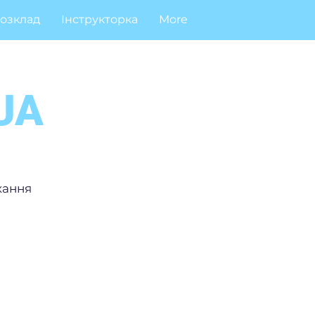
озклад
Інструкторка
More
Увійти
 UA
хання