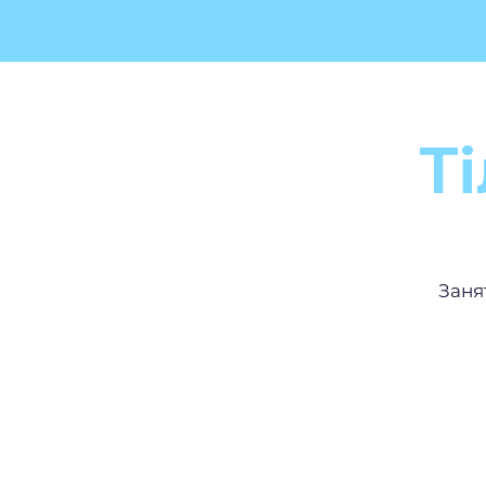
Ті
Заня