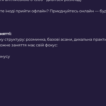
те іноді прийти офлайн? Приєднуйтесь онлайн — будь
нятті:
у структуру: розминка, базові асани, дихальна практ
ожне заняття має свій фокус:
онусу