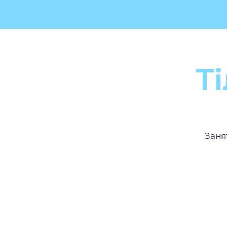
Ті
Заня