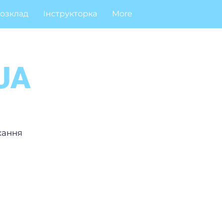
озклад
Інструкторка
More
Увійти
 UA
хання