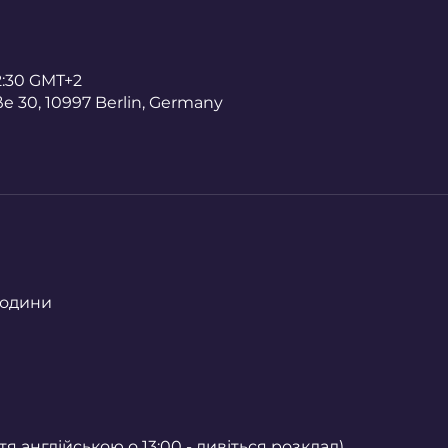
12:30 GMT+2
 30, 10997 Berlin, Germany
 години
я
тя англійською о 13:00 - дивіться розклад)