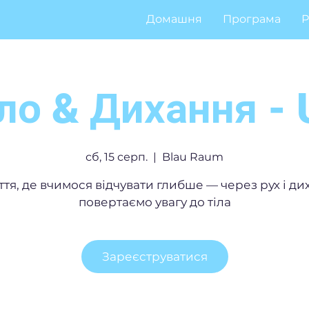
Домашня
Програма
Р
ло & Дихання -
сб, 15 серп.
  |  
Blau Raum
ття, де вчимося відчувати глибше — через рух і ди
повертаємо увагу до тіла
Зареєструватися