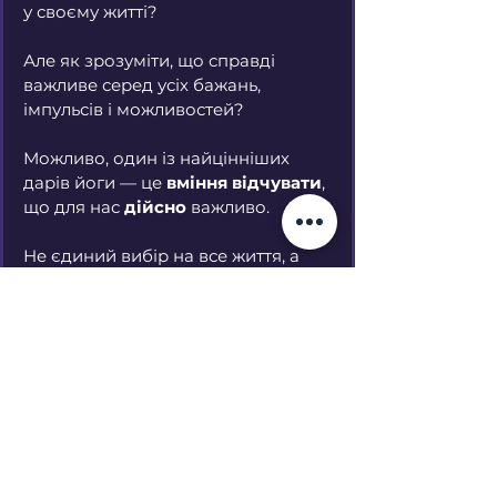
у своєму житті? 
Але як зрозуміти, що справді 
важливе серед усіх бажань, 
імпульсів і можливостей?
Можливо, один із найцінніших 
дарів йоги — це 
вміння відчувати
, 
що для нас 
дійсно
 важливо.
Не єдиний вибір на все життя, а 
глибший зв’язок із собою та 
світом, який допомагає робити 
цей вибір щодняі 
йти своїм 
шляхом.